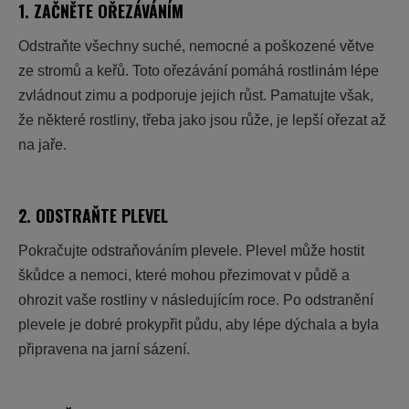
1. ZAČNĚTE OŘEZÁVÁNÍM
Odstraňte všechny suché, nemocné a poškozené větve
ze stromů a keřů. Toto
ořezávání
pomáhá rostlinám lépe
zvládnout zimu a podporuje jejich růst. Pamatujte však,
že některé rostliny, třeba jako jsou růže, je lepší ořezat až
na jaře.
2. ODSTRAŇTE PLEVEL
Pokračujte odstraňováním plevele. Plevel může hostit
škůdce a nemoci, které mohou přezimovat v půdě a
ohrozit vaše rostliny v následujícím roce. Po odstranění
plevele je dobré
prokypřit půdu
, aby lépe dýchala a byla
připravena na jarní sázení.