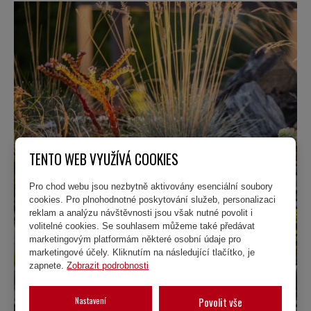
TENTO WEB VYUŽÍVÁ COOKIES
Pro chod webu jsou nezbytně aktivovány esenciální soubory
cookies. Pro plnohodnotné poskytování služeb, personalizaci
reklam a analýzu návštěvnosti jsou však nutné povolit i
volitelné cookies. Se souhlasem můžeme také předávat
marketingovým platformám některé osobní údaje pro
marketingové účely. Kliknutím na následující tlačítko, je
zapnete.
Zobrazit podrobnosti
Nastavení
Povolit vše