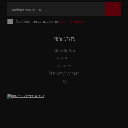
Souhlasím se zpracováním
osobních údajů
.
Formulář
se
nepodařilo
PROČ VEXTA
odeslat.
REFERENCE
TRADICE
ZÁRUKA
ČLENSTVÍ V ADMD
FAQ