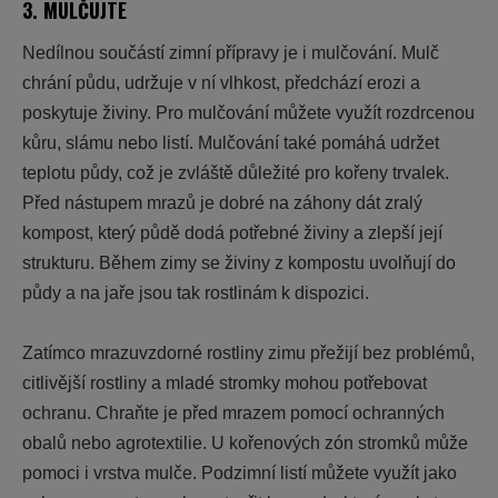
3. MULČUJTE
Nedílnou součástí zimní přípravy je i
mulčování
. Mulč
chrání půdu, udržuje v ní vlhkost, předchází erozi a
poskytuje živiny. Pro mulčování můžete využít rozdrcenou
kůru, slámu nebo listí. Mulčování také pomáhá udržet
teplotu půdy, což je zvláště důležité pro kořeny trvalek.
Před nástupem mrazů je dobré na záhony dát zralý
kompost, který půdě dodá potřebné živiny a zlepší její
strukturu. Během zimy se živiny z kompostu uvolňují do
půdy a na jaře jsou tak rostlinám k dispozici.
Zatímco mrazuvzdorné rostliny zimu přežijí bez problémů,
citlivější rostliny a mladé stromky mohou potřebovat
ochranu. Chraňte je před mrazem pomocí ochranných
obalů nebo agrotextilie. U kořenových zón stromků může
pomoci i vrstva mulče. Podzimní listí můžete využít jako