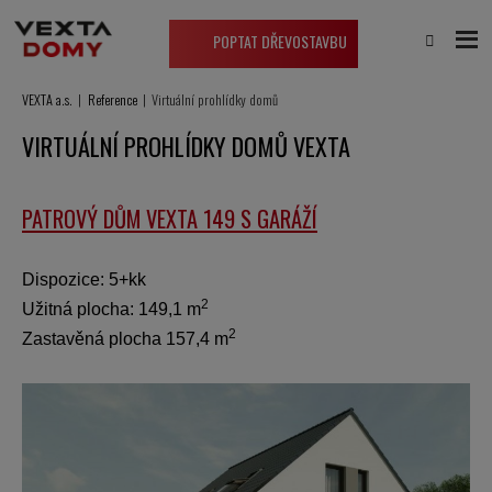
POPTAT DŘEVOSTAVBU
VEXTA a.s.
Reference
Virtuální prohlídky domů
VIRTUÁLNÍ PROHLÍDKY DOMŮ VEXTA
PATROVÝ DŮM VEXTA 149 S GARÁŽÍ
Dispozice: 5+kk
2
Užitná plocha: 149,1 m
2
Zastavěná plocha 157,4 m