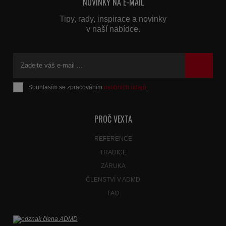
NOVINKY NA E-MAIL
Tipy, rady, inspirace a novinky
v naší nabídce.
Souhlasím se zpracováním
osobních údajů
.
Formulář
se
nepodařilo
PROČ VEXTA
odeslat.
REFERENCE
TRADICE
ZÁRUKA
ČLENSTVÍ V ADMD
FAQ