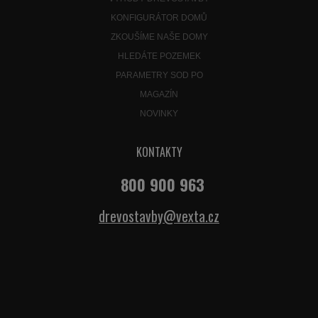
KONFIGURÁTOR DOMŮ
ZKOUŠÍME NAŠE DOMY
HLEDÁTE POZEMEK
PARAMETRY SOD PO
MAGAZÍN
NOVINKY
KONTAKTY
800 900 963
drevostavby@vexta.cz