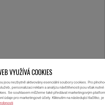
WEB VYUŽÍVÁ COOKIES
u jsou nezbytně aktivovány esenciální soubory cookies. Pro plnoh
lužeb, personalizaci reklam a analýzu návštěvnosti jsou však nutné p
ookies. Se souhlasem můžeme také předávat marketingovým platfo
í údaje pro marketingové účely. Kliknutím na následující tlačítko, j
robnosti