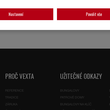
Nastavení
Povolit vše
PROČ VEXTA
UŽITEČNÉ ODKAZY
REFERENCE
BUNGALOVY
TRADICE
PATROVÉ DOMY
ZÁRUKA
BUNGALOVY NA KLÍČ