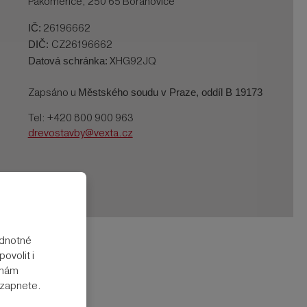
Pakoměřice, 250 65 Bořanovice
IČ:
26196662
DIČ:
CZ26196662
Datová schránka:
XHG92JQ
Městského soudu v Praze, oddíl B 19173
Zapsáno u
Tel: +420 800 900 963
drevostavby@vexta.cz
odnotné
ovolit i
rmám
e zapnete.