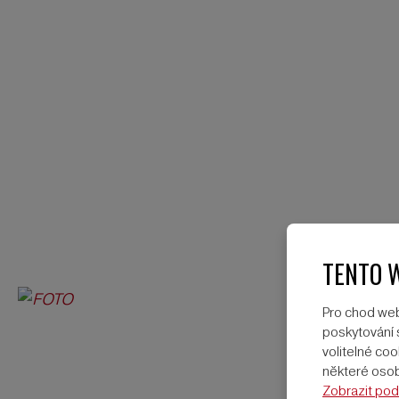
TENTO 
Pro chod web
poskytování s
volitelné c
některé osobn
Zobrazit pod