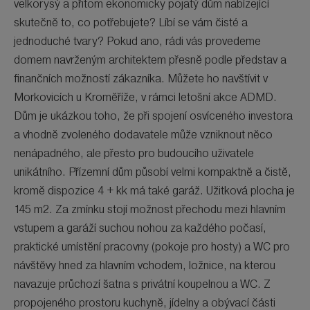
velkorysý a přitom ekonomicky pojatý dům nabízející
skutečně to, co potřebujete? Líbí se vám čisté a
jednoduché tvary? Pokud ano, rádi vás provedeme
domem navrženým architektem přesně podle představ a
finančních možností zákazníka. Můžete ho navštívit v
Morkovicích u Kroměříže, v rámci letošní akce ADMD.
Dům je ukázkou toho, že při spojení osvíceného investora
a vhodně zvoleného dodavatele může vzniknout něco
nenápadného, ale přesto pro budoucího uživatele
unikátního. Přízemní dům působí velmi kompaktně a čistě,
kromě dispozice 4 + kk má také garáž. Užitková plocha je
145 m2. Za zmínku stojí možnost přechodu mezi hlavním
vstupem a garáží suchou nohou za každého počasí,
praktické umístění pracovny (pokoje pro hosty) a WC pro
návštěvy hned za hlavním vchodem, ložnice, na kterou
navazuje průchozí šatna s privátní koupelnou a WC. Z
propojeného prostoru kuchyně, jídelny a obývací části