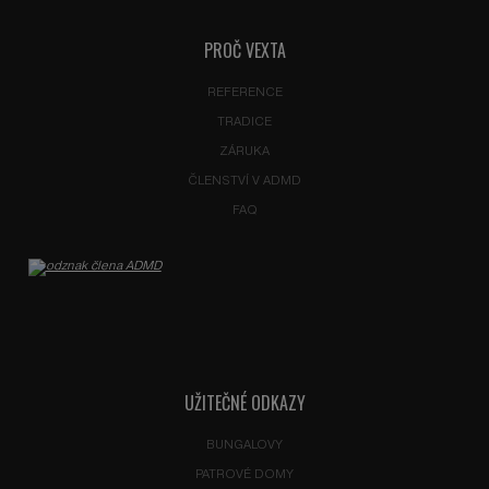
se
nepodařilo
PROČ VEXTA
odeslat.
REFERENCE
TRADICE
ZÁRUKA
ČLENSTVÍ V ADMD
FAQ
UŽITEČNÉ ODKAZY
BUNGALOVY
PATROVÉ DOMY