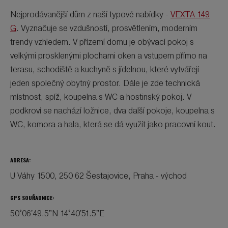
Nejprodávanější dům z naší typové nabídky -
VEXTA 149
G
. Vyznačuje se vzdušností, prosvětlením, moderním
trendy vzhledem. V přízemí domu je obývací pokoj s
velkými prosklenými plochami oken a vstupem přímo na
terasu, schodiště a kuchyně s jídelnou, které vytvářejí
jeden společný obytný prostor. Dále je zde technická
místnost, spíž, koupelna s WC a hostinský pokoj. V
podkroví se nachází ložnice, dva další pokoje, koupelna s
WC, komora a hala, která se dá využít jako pracovní kout.
ADRESA:
U Váhy 1500, 250 62 Šestajovice, Praha - východ
GPS SOUŘADNICE:
50°06'49.5"N 14°40'51.5"E