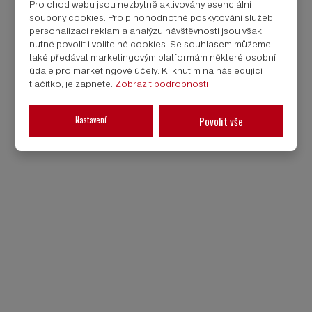
Pro chod webu jsou nezbytně aktivovány esenciální
soubory cookies. Pro plnohodnotné poskytování služeb,
REZERVACE NÁVŠTĚVY VÝROBNÍHO ZÁVODU
personalizaci reklam a analýzu návštěvnosti jsou však
nutné povolit i volitelné cookies. Se souhlasem můžeme
také předávat marketingovým platformám některé osobní
údaje pro marketingové účely. Kliknutím na následující
NOVOSTAVBA VEXTA 149 G
tlačítko, je zapnete.
Zobrazit podrobnosti
Nastavení
Povolit vše