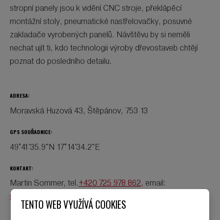
stropní panely jsou k vidění CNC stroje, překlápěcí
montážní stoly, pneumatické nastřelovačky, posuvné
zakladače vyrobených panelů. Návštěvu by si neměli
nechat ujít ti, kdo technologii výroby dřevostaveb chtějí
poznat do posledního detailu.
ADRESA:
Moravská Huzová 43, Štěpánov, 753 13
GPS SOUŘADNICE:
49°41'35.9"N 17°14'34.2"E
KONTAKT:
Martin Sommer, tel.
+420 725 978 862
, email:
sommer@vexta.cz
TENTO WEB VYUŽÍVÁ COOKIES