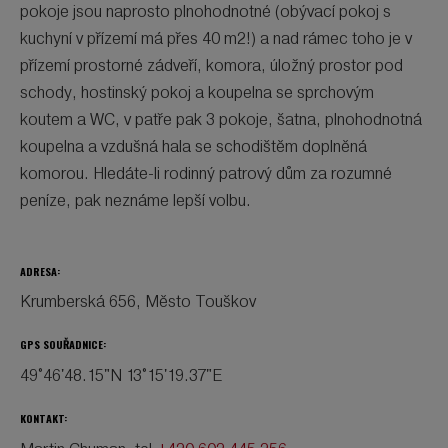
pokoje jsou naprosto plnohodnotné (obývací pokoj s
kuchyní v přízemí má přes 40 m2!) a nad rámec toho je v
přízemí prostorné zádveří, komora, úložný prostor pod
schody, hostinský pokoj a koupelna se sprchovým
koutem a WC, v patře pak 3 pokoje, šatna, plnohodnotná
koupelna a vzdušná hala se schodištěm doplněná
komorou. Hledáte-li rodinný patrový dům za rozumné
peníze, pak neznáme lepší volbu.
ADRESA:
Krumberská 656, Město Touškov
GPS SOUŘADNICE:
49°46'48.15"N 13°15'19.37"E
KONTAKT: