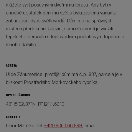
můžete vyjít posuvnými dveřmi na terasu. Aby byl i v
chodbě dostatek denního světla byla zvolena varianta
zabudování dvou světlovodů. Dům má na správných
místech předokenní žaluzie, samozřejmostí je využití
tepelného čerpadla s teplovodním podlahovým topením a
mnoho dalšího.
ADRESA:
Ulice Záhumenice, protější dům má č.p. 887, parcela je v
blízkosti Prostředního Morkovického rybníka
GPS SOUŘADNICE:
49°15'02.87"N 17°12'11.63"E
KONTAKT:
Libor Matějka, tel.
+420 606 066 999
, email: