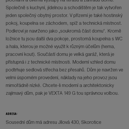
plochami a dvěma výstupy na terasu a zahradu domu.
Společně s kuchyní, jídelnou a schodištěm je tak vytvořen
jeden společný obytný prostor. V přízemí je také hostinský
pokoj, koupelna se záchodem, spíž a technická místnost.
Podkroví je navrženo jako „soukromá část domu“. Kromě
ložnice tu jsou další dva pokoje, prostorná koupelna s WC
a hala, kterou je možné využít k různým účelům (herna,
pracovní kout). Součástí domu je velká garáž, která je
přístupná i z technické místnosti. Moderní vzhled domu
podtrhuje sedlová střecha bez přesahů. Dům je navržen ve
velmi úsporném provedení, náklady na jeho provoz jsou
mimořádně nízké. Chcete-li moderní a architektonicky
zajímavý dům, pak je VEXTA 149 G tou správnou volbou.
ADRESA:
Sousední dům má adresu Jílová 430, Skorotice