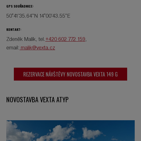
GPS SOUŘADNICE:
50°41'35.64"N 14°00'43.55"E
KONTAKT:
Zdeněk Malík, tel.
+420 602 772 159
,
email:
malik@vexta.cz
REZERVACE NÁVŠTĚVY NOVOSTAVBA VEXTA 149 G
NOVOSTAVBA VEXTA ATYP