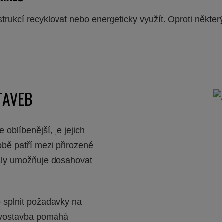
strukcí recyklovat nebo energeticky využít. Oproti někt
TAVEB
oblíbenější, je jejich
obě patří mezi přirozené
iály umožňuje dosahovat
 splnit požadavky na
evostavba pomáhá