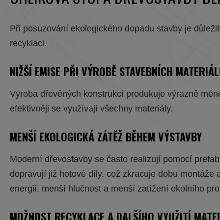
Při posuzování ekologického dopadu stavby je důležit
recyklaci.
NIŽŠÍ EMISE PŘI VÝROBĚ STAVEBNÍCH MATERIÁ
Výroba dřevěných konstrukcí produkuje výrazně méně 
efektivněji se využívají všechny materiály.
MENŠÍ EKOLOGICKÁ ZÁTĚŽ BĚHEM VÝSTAVBY
Moderní dřevostavby se často realizují pomocí prefa
dopravují již hotové díly, což zkracuje dobu montáže
energií, menší hlučnost a menší zatížení okolního pro
MOŽNOST RECYKLACE A DALŠÍHO VYUŽITÍ MATE