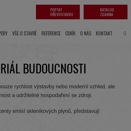
POPTAT
KATALOG
DŘEVOSTAVBU
ZDARMA
PERY
VŠE O STAVBĚ
REFERENCE
CENÍK
O NÁS
KONTAKT
ERIÁL BUDOUCNOSTI
ouze rychlost výstavby nebo moderní vzhled, ale
rnost a udržitelné hospodaření se zdroji.
enty emisí skleníkových plynů, představují