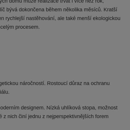
ých domů může realizace trvat i více než rok,
líč bývá dokončena během několika měsíců. Kratší
en rychlejší nastěhování, ale také menší ekologickou
d celým procesem.
getickou náročností. Rostoucí důraz na ochranu
iálu.
 moderním designem. Nízká uhlíková stopa, možnost
é z nich činí jednu z nejperspektivnějších forem