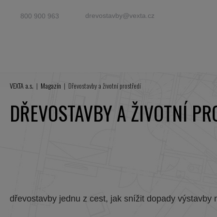
drevostavby@vexta.cz
800 900 963
VEXTA a.s.
Magazín
Dřevostavby a životní prostředí
DŘEVOSTAVBY A ŽIVOTNÍ PR
dřevostavby jednu z cest, jak snížit dopady výstavby n