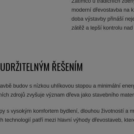
Zatímco u tradičních zděn
moderní dřevostavba na k
doba výstavby přináší nej
zátěž a lepší kontrolu na
 UDRŽITELNÝM ŘEŠENÍM
tavbě budov s nízkou uhlíkovou stopou a minimální ener
ních zdrojů zvyšuje význam dřeva jako stavebního mater
ipy s vysokým komfortem bydlení, dlouhou životností a
h technologií patří mezi hlavní výhody dřevostaveb, kter