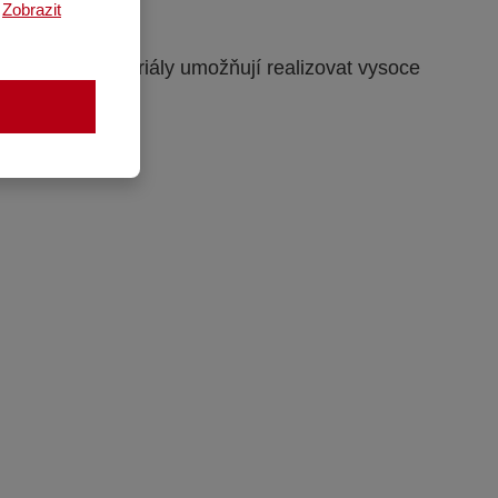
.
Zobrazit
pokročilé materiály umožňují realizovat vysoce