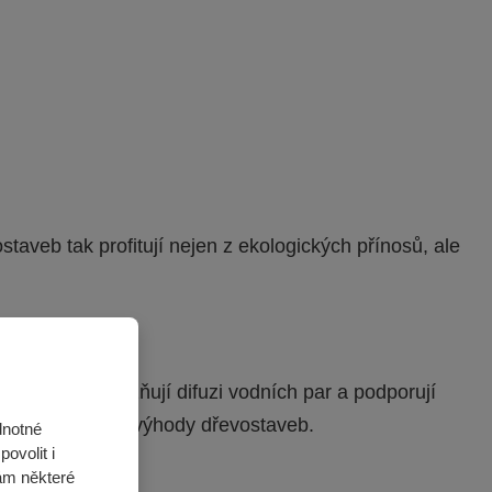
taveb tak profitují nejen z ekologických přínosů, ale
onstrukce umožňují difuzi vodních par a podporují
 často zmiňované výhody dřevostaveb.
dnotné
ovolit i
ám některé