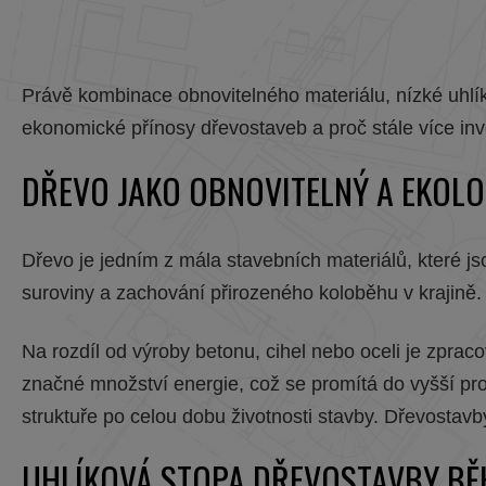
Právě kombinace obnovitelného materiálu, nízké uhlíko
ekonomické přínosy dřevostaveb a proč stále více in
DŘEVO JAKO OBNOVITELNÝ A EKOLO
Dřevo je jedním z mála stavebních materiálů, které 
suroviny a zachování přirozeného koloběhu v krajině.
Na rozdíl od výroby betonu, cihel nebo oceli je zpra
značné množství energie, což se promítá do vyšší pr
struktuře po celou dobu životnosti stavby. Dřevostavby
UHLÍKOVÁ STOPA DŘEVOSTAVBY BĚ