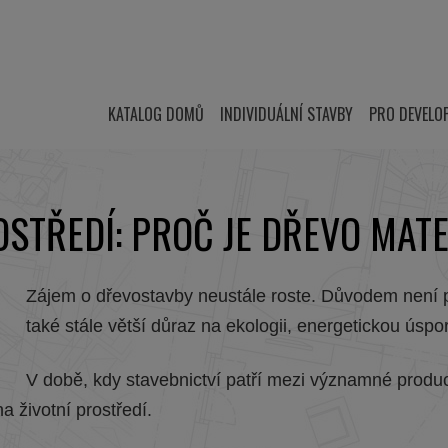
KATALOG DOMŮ
INDIVIDUÁLNÍ STAVBY
PRO DEVELO
OSTŘEDÍ: PROČ JE DŘEVO MAT
Zájem o dřevostavby neustále roste. Důvodem není p
také stále větší důraz na ekologii, energetickou úspo
V době, kdy stavebnictví patří mezi významné produc
a životní prostředí.