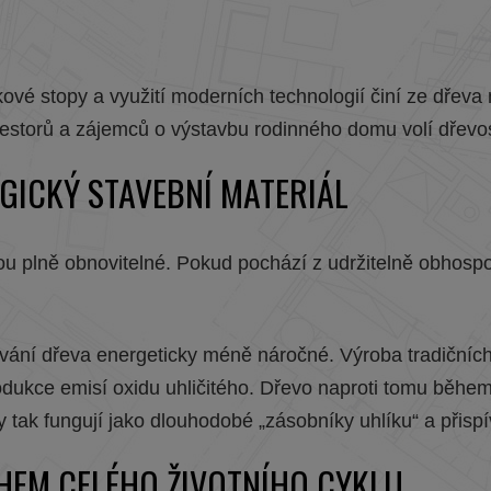
vé stopy a využití moderních technologií činí ze dřeva 
vestorů a zájemců o výstavbu rodinného domu volí dřevo
GICKÝ STAVEBNÍ MATERIÁL
jsou plně obnovitelné. Pokud pochází z udržitelně obho
cování dřeva energeticky méně náročné. Výroba tradičníc
odukce emisí oxidu uhličitého. Dřevo naproti tomu během
 tak fungují jako dlouhodobé „zásobníky uhlíku“ a přispí
HEM CELÉHO ŽIVOTNÍHO CYKLU