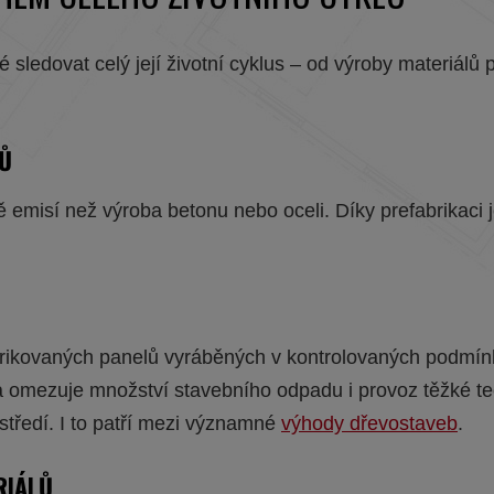
é sledovat celý její životní cyklus – od výroby materiál
LŮ
emisí než výroba betonu nebo oceli. Díky prefabrikaci 
brikovaných panelů vyráběných v kontrolovaných podmín
 a omezuje množství stavebního odpadu i provoz těžké t
středí. I to patří mezi významné
výhody dřevostaveb
.
RIÁLŮ