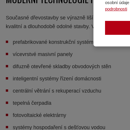
osobní údaje 
podrobnosti
Současné dřevostavby se výrazně liší od tradičních 
kvalitní a dlouhodobě odolné stavby. Velký význam m
prefabrikované konstrukční systémy
vícevrstvé masivní panely
difuzně otevřené skladby obvodových stěn
inteligentní systémy řízení domácnosti
centrální větrání s rekuperací vzduchu
tepelná čerpadla
fotovoltaické elektrárny
systémy hospodaření s dešťovou vodou