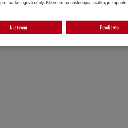
pro marketingové účely. Kliknutím na následující tlačítko, je zapnete
představ o dřevěných domech. Moderní výrobní postupy a 
ají zejména:
Nastavení
Povolit vše