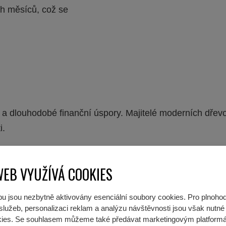
ích měsíců, což se
 a dlouhodobé finanční úspory. Majitelé moderních dřevos
i.
WEB VYUŽÍVÁ COOKIES
k vytvoření příjemného mikroklimatu. Správně navržené k
 komfort bydlení a příznivé klima v interiéru patří mezi
u jsou nezbytně aktivovány esenciální soubory cookies. Pro plnoho
lužeb, personalizaci reklam a analýzu návštěvnosti jsou však nutné p
Í DŘEVOSTAVBY NA NOVOU ÚROVEŇ
okies. Se souhlasem můžeme také předávat marketingovým platform