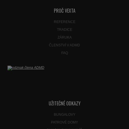
se
nepodařilo
PROČ VEXTA
odeslat.
REFERENCE
TRADICE
ZÁRUKA
ČLENSTVÍ V ADMD
FAQ
UŽITEČNÉ ODKAZY
BUNGALOVY
PATROVÉ DOMY