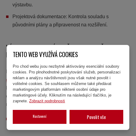
výstavbu.
Projektová dokumentace:
Kontrola souladu s
původními plány a připravenost na rozšíření.
VÝHODY MONTOVANÝCH DŘEVOSTAVEB PŘI
TENTO WEB VYUŽÍVÁ COOKIES
ROZŠÍŘENÍ
Pro chod webu jsou nezbytně aktivovány esenciální soubory
Rozšíření dřevostavby přináší mnoho výhod.
Montované
cookies. Pro plnohodnotné poskytování služeb, personalizaci
reklam a analýzu návštěvnosti jsou však nutné povolit i
domy
minimalizují čas potřebný k realizaci, snižují riziko
volitelné cookies. Se souhlasem můžeme také předávat
komplikací a eliminují kreativní zásahy stavebníků. Navíc
marketingovým platformám některé osobní údaje pro
marketingové účely. Kliknutím na následující tlačítko, je
díky tomu, že se jedná o prefabrikované celky, dochází k
zapnete.
Zobrazit podrobnosti
menšímu narušení běžného provozu domu.
Nastavení
Povolit vše
Rychlost:
Rozšíření lze realizovat rychleji než u
klasických staveb.