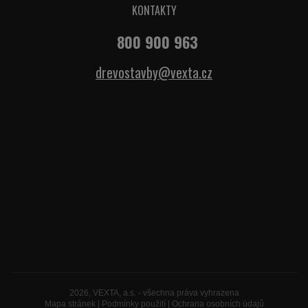
KONTAKTY
800 900 963
drevostavby@vexta.cz
2026, VEXTA, a.s. - všechna práva vyhrazena
Mapa stránek
|
Podmínky použití
|
Ochrana osobních údajů