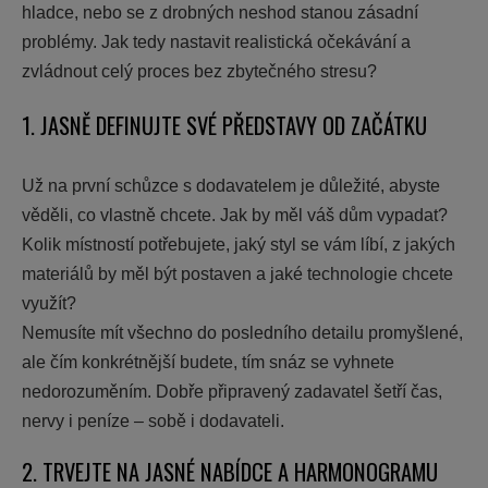
hladce, nebo se z drobných neshod stanou zásadní
problémy. Jak tedy nastavit realistická očekávání a
zvládnout celý proces bez zbytečného stresu?
1. JASNĚ DEFINUJTE SVÉ PŘEDSTAVY OD ZAČÁTKU
Už na první schůzce s dodavatelem je důležité, abyste
věděli, co vlastně chcete. Jak by měl váš dům vypadat?
Kolik místností potřebujete, jaký styl se vám líbí, z jakých
materiálů by měl být postaven a jaké technologie chcete
využít?
Nemusíte mít všechno do posledního detailu promyšlené,
ale čím konkrétnější budete, tím snáz se vyhnete
nedorozuměním. Dobře připravený zadavatel šetří čas,
nervy i peníze – sobě i dodavateli.
2. TRVEJTE NA JASNÉ NABÍDCE A HARMONOGRAMU