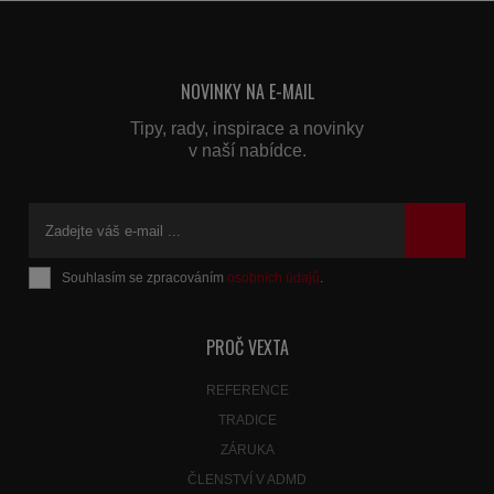
NOVINKY NA E-MAIL
Tipy, rady, inspirace a novinky
v naší nabídce.
Souhlasím se zpracováním
osobních údajů
.
Formulář
se
nepodařilo
PROČ VEXTA
odeslat.
REFERENCE
TRADICE
ZÁRUKA
ČLENSTVÍ V ADMD