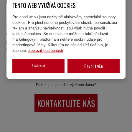
6. NEZAPOMEŇTE NA LIDSKÝ PŘÍSTUP
TENTO WEB VYUŽÍVÁ COOKIES
Pro chod webu jsou nezbytně aktivovány esenciální soubory
Za každým projektem stojí lidé – vy i dodavatel. Otevřená,
cookies. Pro plnohodnotné poskytování služeb, personalizaci
slušná a vstřícná komunikace je často tou nejlepší
reklam a analýzu návštěvnosti jsou však nutné povolit i
cestou, jak předejít problémům. Respekt a pochopení
volitelné cookies. Se souhlasem můžeme také předávat
marketingovým platformám některé osobní údaje pro
přinášejí mnohem lepší výsledky než stres nebo tlak.
marketingové účely. Kliknutím na následující tlačítko, je
Pamatujte, že společným cílem je kvalitní stavba a
zapnete.
Zobrazit podrobnosti
spokojenost obou stran.
Nastavení
Povolit vše
Potřebujete poradit s výběrem domu?
KONTAKTUJTE NÁS