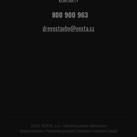
KONTAKTY
800 900 963
drevostavby@vexta.cz
2026, VEXTA, a.s. - všechna práva vyhrazena
Mapa stránek
|
Podmínky použití
|
Ochrana osobních údajů