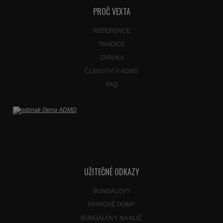
nepodařilo
PROČ VEXTA
odeslat.
REFERENCE
TRADICE
ZÁRUKA
ČLENSTVÍ V ADMD
FAQ
UŽITEČNÉ ODKAZY
BUNGALOVY
PATROVÉ DOMY
BUNGALOVY NA KLÍČ