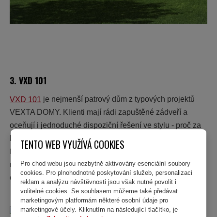
3. VXD 101
VXD 101
je nejmenší patrový dům z typových projektů
VEXTA DOMY. Klienti mají rádi zapuštěné zádveří a
oceňují i jednoduché dispoziční řešení ve stylu - proč za
každou cenu vymýšlet něco nového, když klasika
TENTO WEB VYUŽÍVÁ COOKIES
funguje? V neposlední řadě zde zaujme jeho
Pro chod webu jsou nezbytně aktivovány esenciální soubory
nadstandardní dřevěná fasáda – dům se vzhledově
cookies. Pro plnohodnotné poskytování služeb, personalizaci
opravdu povedl!
reklam a analýzu návštěvnosti jsou však nutné povolit i
volitelné cookies. Se souhlasem můžeme také předávat
marketingovým platformám některé osobní údaje pro
marketingové účely. Kliknutím na následující tlačítko, je