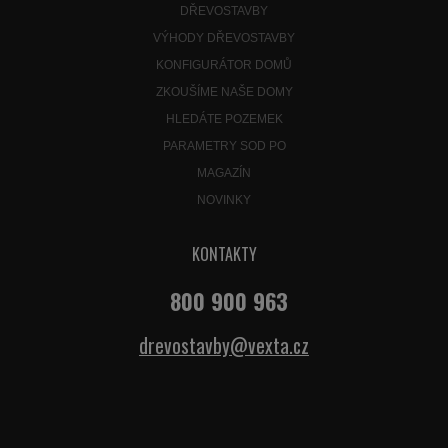
DŘEVOSTAVBY
VÝHODY DŘEVOSTAVBY
KONFIGURÁTOR DOMŮ
ZKOUŠÍME NAŠE DOMY
HLEDÁTE POZEMEK
PARAMETRY SOD PO
MAGAZÍN
NOVINKY
KONTAKTY
800 900 963
drevostavby@vexta.cz