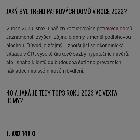
JAKÝ BYL TREND PATROVÝCH DOMŮ V ROCE 2023?
V roce 2023 jsme u našich katalogových
patrových domů
zaznamenali zvýšení zájmu o domy s menší podlahovou
plochou. Důvod je zřejmý – zhoršující se ekonomická
situace v ČR, vysoké úrokové sazby hypotečních úvěrů,
ale i snaha klientů do budoucna šetřit na provozních
nákladech na svém novém bydlení.
NO A JAKÁ JE TEDY TOP3 ROKU 2023 VE VEXTA
DOMY?
1. VXD 149 G