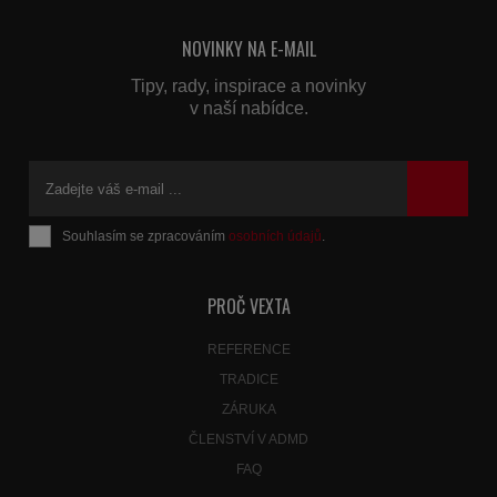
NOVINKY NA E-MAIL
Tipy, rady, inspirace a novinky
v naší nabídce.
Souhlasím se zpracováním
osobních údajů
.
Formulář
se
nepodařilo
PROČ VEXTA
odeslat.
REFERENCE
TRADICE
ZÁRUKA
ČLENSTVÍ V ADMD
FAQ