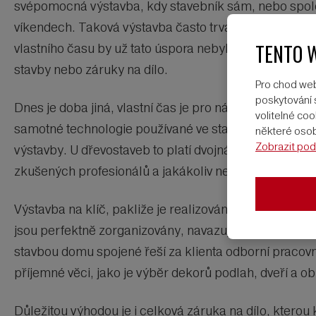
svépomocná výstavba, kdy stavebník sám, nebo spole
víkendech. Taková výstavba často trvala i několik let
TENTO 
vlastního času by už tato úspora nebyla nijak význa
stavby nebo záruky na dílo.
Pro chod web
poskytování s
Dnes je doba jiná, vlastní čas je pro nás velmi vzác
volitelné c
samotné technologie používané ve stavebnictví vyžadu
některé osobn
Zobrazit pod
výstavby. U dřevostaveb to platí dvojnásob. Většina 
zkušených profesionálů a jakákoliv neodborná manip
Výstavba na klíč, pakliže je realizována profesionáln
jsou perfektně zorganizovány, navazují na sebe, takže
stavbou domu spojené řeší za klienta odborní pracovní
příjemné věci, jako je výběr dekorů podlah, dveří a 
Důležitou výhodou je i celková záruka na dílo, kterou 