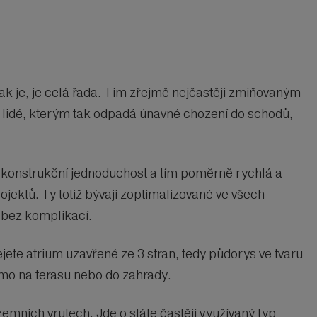
 je, je celá řada. Tím zřejmě nejčastěji zmiňovaným
ší lidé, kterým tak odpadá únavné chození do schodů,
h konstrukční jednoduchost a tím poměrně rychlá a
jektů. Ty totiž bývají zoptimalizované ve všech
a bez komplikací.
jete atrium uzavřené ze 3 stran, tedy půdorys ve tvaru
ímo na terasu nebo do zahrady.
emních vrutech. Jde o stále častěji využívaný typ