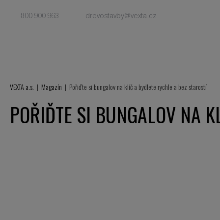
800 900 963
drevostavby@vexta.cz
VEXTA a.s.
Magazín
Pořiďte si bungalov na klíč a bydlete rychle a bez starostí
POŘIĎTE SI BUNGALOV NA KL