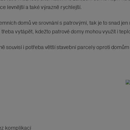
e levnější a také výrazně rychlejší.
ních domů ve srovnání s patrovými, tak je to snad jen ni
 třeba vytápět, kdežto patrové domy mohou využít i tepl
 souvisí i potřeba větší stavební parcely oproti domům
ez komplikací