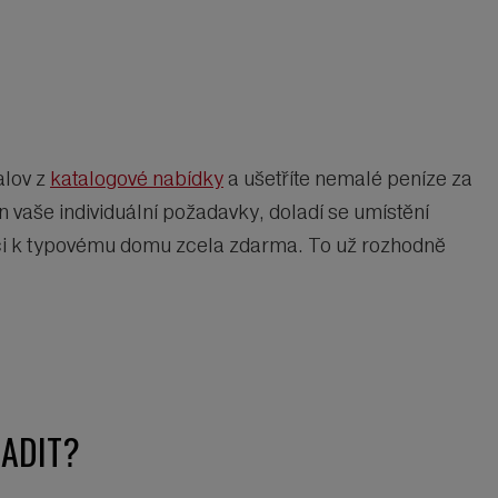
alov z
katalogové nabídky
a ušetříte nemalé peníze za
 vaše individuální požadavky, doladí se umístění
aci k typovému domu zcela zdarma. To už rozhodně
ADIT?