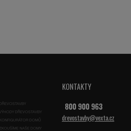
KONTAKTY
800 900 963
DŘEVOSTAVBY
VÝHODY DŘEVOSTAVBY
drevostavby@vexta.cz
KONFIGURÁTOR DOMŮ
ZKOUŠÍME NAŠE DOMY