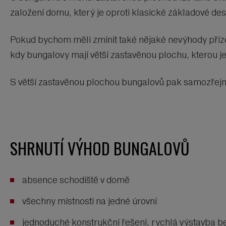
založení domu, který je oproti klasické základové desc
Pokud bychom měli zmínit také nějaké nevýhody přízem
kdy bungalovy mají větší zastavěnou plochu, kterou je
S větší zastavěnou plochou bungalovů pak samozřejmě
SHRNUTÍ VÝHOD BUNGALOVŮ
absence schodiště v domě
všechny místnosti na jedné úrovni
jednoduché konstrukční řešení, rychlá výstavba b