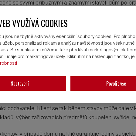
čně se svými příbuznými a známými stavěli dům po prá
 a přestože stavebník tímto způsobem výstavby jistě ušet
WEB VYUŽÍVÁ COOKIES
mná, jestli vůbec nějaká. A samostatným tématem zůstáva
u jsou nezbytně aktivovány esenciální soubory cookies. Pro plnoh
lužeb, personalizaci reklam a analýzu návštěvnosti jsou však nutné p
nou komoditou a volný čas po práci a o víkendech chceme 
ookies. Se souhlasem můžeme také předávat marketingovým platfo
jí stále ve větší míře velmi odborné profesní dovednos
í údaje pro marketingové účely. Kliknutím na následující tlačítko, j
robnosti
dodavatelů dnes pracuje s vlastními, ucelenými systémy 
ulace by mohla výrazně ohrozit celkovou funkčnost dře
Nastavení
Povolit vše
ím a zkušeným dodavatelem, přináší klientům řadu výhod.
 bungalov na klíč je většinou postaven během několika m
ci dodavatele. Klient se tak během stavby může dále v kl
obkladů, výběr zařizovacích předmětů koupelen, svítidel 
klientovi v případě domu na klíč garantuje jediný subjekt