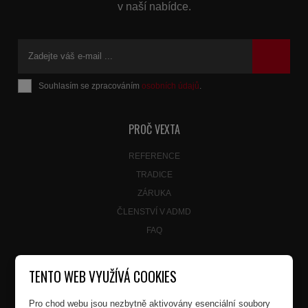
v naší nabídce.
Souhlasím se zpracováním
osobních údajů
.
Formulář
se
nepodařilo
PROČ VEXTA
odeslat.
REFERENCE
TRADICE
ZÁRUKA
ČLENSTVÍ V ADMD
FAQ
TENTO WEB VYUŽÍVÁ COOKIES
Pro chod webu jsou nezbytně aktivovány esenciální soubory