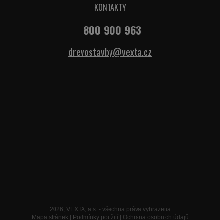
KONTAKTY
800 900 963
drevostavby@vexta.cz
2026, VEXTA, a.s. - všechna práva vyhrazena
Mapa stránek
|
Podmínky použití
|
Ochrana osobních údajů