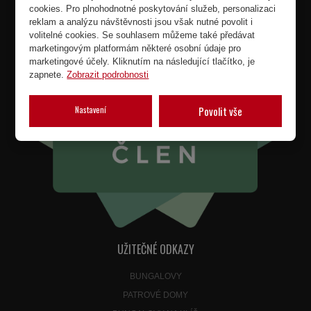
cookies. Pro plnohodnotné poskytování služeb, personalizaci
reklam a analýzu návštěvnosti jsou však nutné povolit i
volitelné cookies. Se souhlasem můžeme také předávat
marketingovým platformám některé osobní údaje pro
marketingové účely. Kliknutím na následující tlačítko, je
zapnete.
Zobrazit podrobnosti
Nastavení
Povolit vše
UŽITEČNÉ ODKAZY
BUNGALOVY
PATROVÉ DOMY