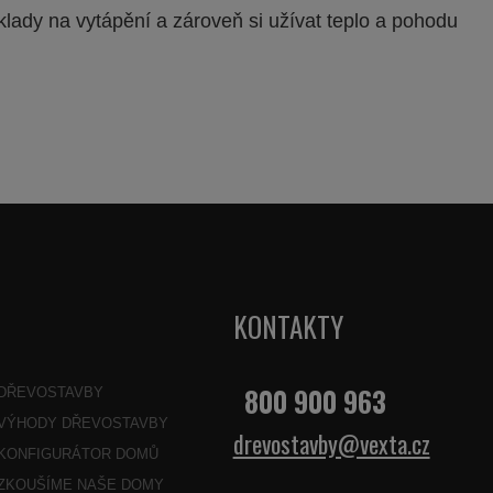
klady na vytápění a zároveň si užívat teplo a pohodu
KONTAKTY
800 900 963
DŘEVOSTAVBY
VÝHODY DŘEVOSTAVBY
drevostavby@vexta.cz
KONFIGURÁTOR DOMŮ
ZKOUŠÍME NAŠE DOMY