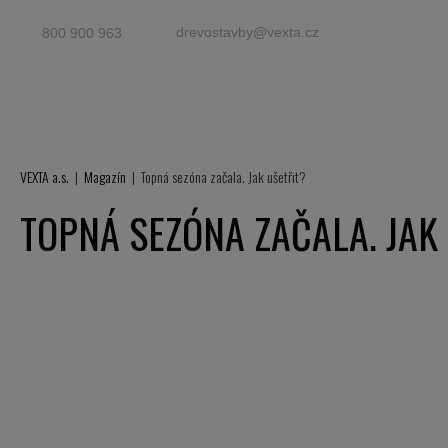
drevostavby@vexta.cz
800 900 963
VEXTA a.s.
Magazín
Topná sezóna začala. Jak ušetřit?
TOPNÁ SEZÓNA ZAČALA. JAK