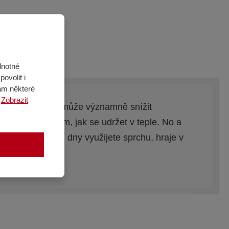
dnotné
ovolit i
ám některé
.
Zobrazit
 jediný stupeň může významně snížit
rným způsobem, jak se udržet v teple. No a
čas a v ostatní dny využijete sprchu, hraje v