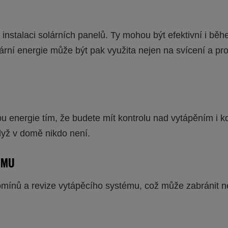
 instalaci solárních panelů. Ty mohou být efektivní i 
í energie může být pak využita nejen na svícení a prov
energie tím, že budete mít kontrolu nad vytápěním i kd
když v domě nikdo není.
ÉMU
komínů a revize vytápěcího systému, což může zabránit n