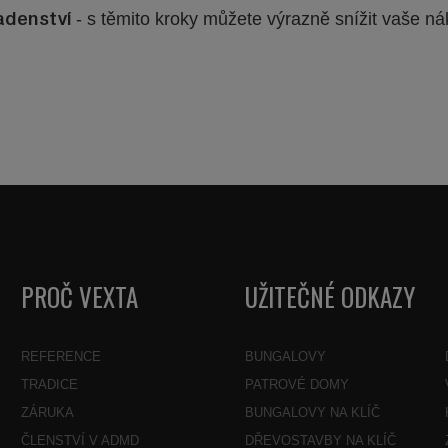
- s těmito kroky můžete výrazně snížit vaše ná
radenství
PROČ VEXTA
UŽITEČNÉ ODKAZY
REFERENCE
BUNGALOVY
TRADICE
PATROVÉ DOMY
ZÁRUKA
BUNGALOVY NA KLÍČ
ČLENSTVÍ V ADMD
DŘEVOSTAVBY NA KLÍČ