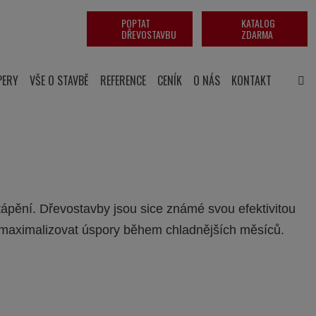
POPTAT
KATALOG
DŘEVOSTAVBU
ZDARMA
PERY
VŠE O STAVBĚ
REFERENCE
CENÍK
O NÁS
KONTAKT
tápění. Dřevostavby jsou sice známé svou efektivitou
le maximalizovat úspory během chladnějších měsíců.