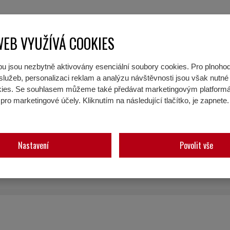
WEB VYUŽÍVÁ COOKIES
u jsou nezbytně aktivovány esenciální soubory cookies. Pro plnoho
lužeb, personalizaci reklam a analýzu návštěvnosti jsou však nutné p
okies. Se souhlasem můžeme také předávat marketingovým platform
pro marketingové účely. Kliknutím na následující tlačítko, je zapnete
žité myslet na své návyky.
Snížení teploty termostatu
o
lečení a
využívat teplé deky
může být příjemným a úspo
 vanu horkou vodu, nebo si toto potěšení dopřejete jen ob
Nastavení
Povolit vše
ou roli.