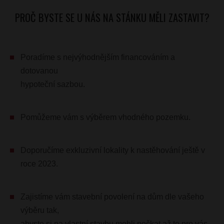
PROČ BYSTE SE U NÁS NA STÁNKU MĚLI ZASTAVIT?
Poradíme s nejvýhodnějším financováním a
dotovanou
hypoteční sazbou.
Pomůžeme vám s výběrem vhodného pozemku.
Doporučíme exkluzivní lokality k nastěhování ještě v
roce 2023.
Zajistíme vám stavební povolení na dům dle vašeho
výběru tak,
abyste si na vlastní stavbu mohli počkat až to pro vás