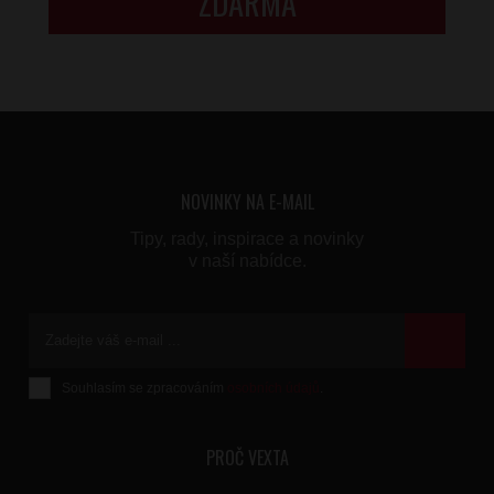
ZDARMA
NOVINKY NA E-MAIL
Tipy, rady, inspirace a novinky
v naší nabídce.
Souhlasím se zpracováním
osobních údajů
.
Formulář
se
nepodařilo
PROČ VEXTA
odeslat.