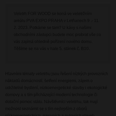
Veletrh FOR WOOD se koná ve veletržním
areálu PVA EXPO PRAHA v Letňanech
9 .- 11.
2. 2023
. Potkáme se tam? U kávy s našimi
obchodními zástupci budete moc probrat vše co
vás zajímá ohledně pořízení nového domu.
Těšíme se na vás v
hale 5
,
stánek č. B10.
Hlavními tématy veletrhu jsou řešení nízkých provozních
nákladů domácností, šetření energiemi, zájem o
udržitelné bydlení, nízkoenergetické stavby i ekologické
domovy a s tím přicházející moderní technologie či
dotační pomoc státu. Návštěvníci veletrhu, tak mají
možnost seznámit se s tím nejlepším z oborů
nízkoenergetických, pasivních a nulových staveb,