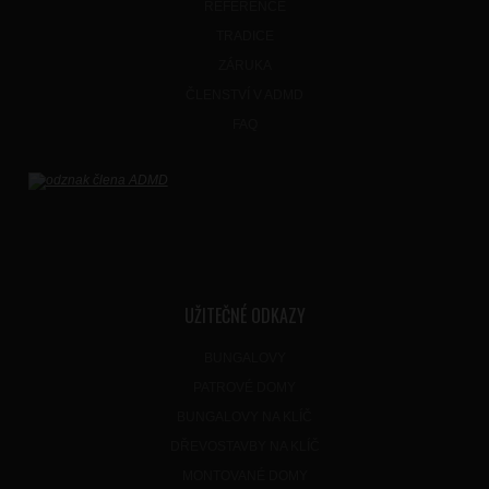
REFERENCE
TRADICE
ZÁRUKA
ČLENSTVÍ V ADMD
FAQ
UŽITEČNÉ ODKAZY
BUNGALOVY
PATROVÉ DOMY
BUNGALOVY NA KLÍČ
DŘEVOSTAVBY NA KLÍČ
MONTOVANÉ DOMY