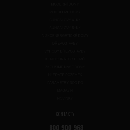
MODERNÍ DOMY
MODULOVÉ DOMY
BUNGALOVY 4+KK
BUNGALOVY 5+KK
NÍZKOENERGETICKÉ DOMY
DŘEVOSTAVBY
VÝHODY DŘEVOSTAVBY
KONFIGURÁTOR DOMŮ
ZKOUŠÍME NAŠE DOMY
HLEDÁTE POZEMEK
PARAMETRY SOD PO
MAGAZÍN
NOVINKY
KONTAKTY
800 900 963