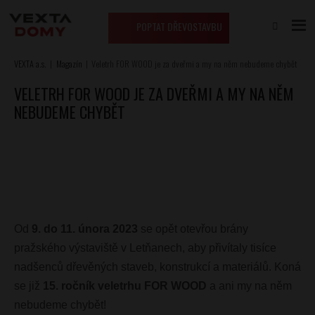
POPTAT DŘEVOSTAVBU
VEXTA a.s.
Magazín
Veletrh FOR WOOD je za dveřmi a my na něm nebudeme chybět
VELETRH FOR WOOD JE ZA DVEŘMI A MY NA NĚM
NEBUDEME CHYBĚT
Od
9. do 11. února 2023
se opět otevřou brány
pražského výstaviště v Letňanech, aby přivítaly tisíce
nadšenců dřevěných staveb, konstrukcí a materiálů. Koná
se již
15. ročník veletrhu FOR WOOD
a ani my na něm
nebudeme chybět!