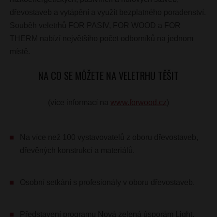
dřevostaveb a vytápění a využít bezplatného poradenství.
Souběh veletrhů FOR PASIV, FOR WOOD a FOR
THERM nabízí největšího počet odborníků na jednom
místě.
NA CO SE MŮŽETE NA VELETRHU TĚŠIT
(více informací na
www.forwood.cz
)
Na více než 100 vystavovatelů z oboru dřevostaveb,
dřevěných konstrukcí a materiálů.
Osobní setkání s profesionály v oboru dřevostaveb.
Představení programu Nová zelená úsporám Light.