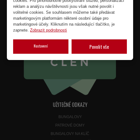
cookies. Pro plnohodnotné poskytování služeb, personalizaci
reklam a analýzu návštěvnosti jsou však nutné povolit i
volitelné cookies. Se souhlasem můžeme také předávat
marketingovým platformám některé osobní údaje pro
marketingové účely. Kliknutím na následující tlačítko, je
zapnete.
Zobrazit podrobnosti
Nastavení
Povolit vše
UŽITEČNÉ ODKAZY
BUNGALOVY
PATROVÉ DOMY
BUNGALOVY NA KLÍČ