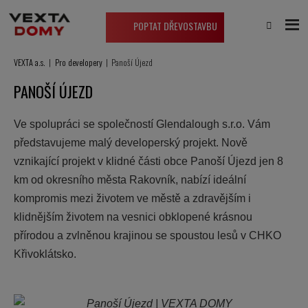
POPTAT DŘEVOSTAVBU
VEXTA a.s.
Pro developery
Panoší Újezd
PANOŠÍ ÚJEZD
Ve spolupráci se společností
Glendalough s.r.o.
Vám
představujeme malý developerský projekt. Nově
vznikající projekt v klidné části obce Panoší Újezd jen 8
km od okresního města Rakovník, nabízí ideální
kompromis mezi životem ve městě a zdravějším i
klidnějším životem na vesnici obklopené krásnou
přírodou a zvlněnou krajinou se spoustou lesů v CHKO
Křivoklátsko.