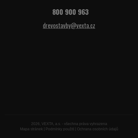
800 900 963
drevostavby@vexta.cz
2026, VEXTA, a.s. - všechna práva vyhrazena
Mapa stránek
|
Podmínky použití
|
Ochrana osobních údajů