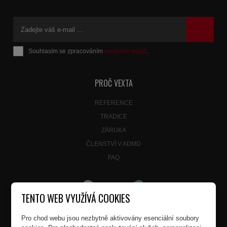
Souhlasím se zpracováním
osobních údajů
.
Formulář
se
nepodařilo
PROČ VEXTA
odeslat.
REFERENCE
TRADICE
ZÁRUKA
ČLENSTVÍ V ADMD
FAQ
TENTO WEB VYUŽÍVÁ COOKIES
Pro chod webu jsou nezbytně aktivovány esenciální soubory