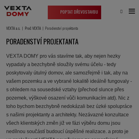
POPTAT DŘEVOSTAVBU
VEXTA a.s.
Proč VEXTA
Poradenství projektanta
PORADENSTVÍ PROJEKTANTA
VEXTA DOMY pro vás stavíme tak, aby nejen hezky
vypadaly a bezchybně sloužily svému účelu - tedy
poskytovaly útulný domov, ale samozřejmě i tak, aby na
vašem pozemku a ve vybrané lokalitě ideálně fungovaly -
s ohledem na sousedské vztahy (přechod slunce přes
pozemek, výškové osazení vůči komunikacím atd). Nic z
toho bychom bezchybně nedokázali bez úzké spolupráce
s našimi projektanty a architekty. Nezávazné konzultace
všech klientských změn již ve fázi výběru domu jsou
nedílnou součástí budoucí úspěšné realizace. a proto je