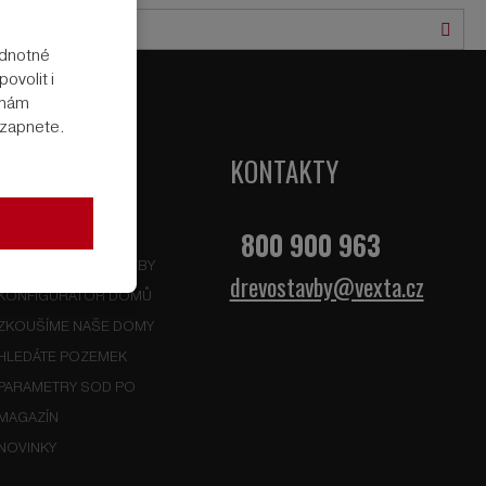
Hled
odnotné
ovolit i
rmám
e zapnete.
KONTAKTY
800 900 963
DŘEVOSTAVBY
VÝHODY DŘEVOSTAVBY
drevostavby@vexta.cz
KONFIGURÁTOR DOMŮ
ZKOUŠÍME NAŠE DOMY
HLEDÁTE POZEMEK
PARAMETRY SOD PO
MAGAZÍN
NOVINKY