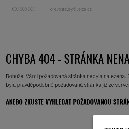
800 900 963
drevostavby@vexta.cz
CHYBA 404 - STRÁNKA NEN
Bohužel Vámi požadovaná stránka nebyla nalezena. Zk
byla pravděpodobně požadovaná stránka již ze serveru
ANEBO ZKUSTE VYHLEDAT POŽADOVANOU STRÁN