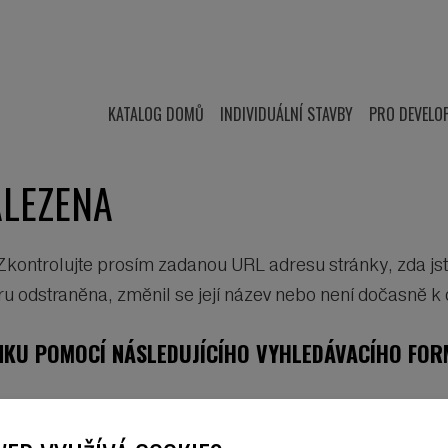
KATALOG DOMŮ
INDIVIDUÁLNÍ STAVBY
PRO DEVELO
ALEZENA
ontrolujte prosím zadanou URL adresu stránky, zda jste
 odstraněna, změnil se její název nebo není dočasně k d
KU POMOCÍ NÁSLEDUJÍCÍHO VYHLEDÁVACÍHO FOR