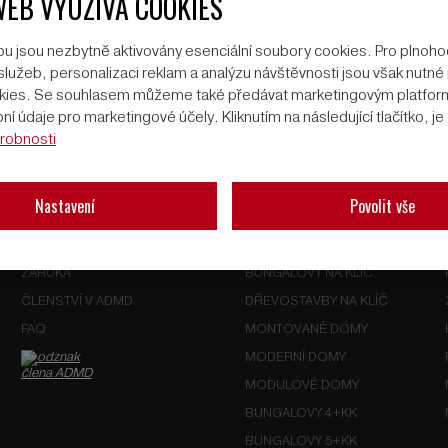
WEB VYUŽÍVÁ COOKIES
u jsou nezbytně aktivovány esenciální soubory cookies. Pro plnoh
lužeb, personalizaci reklam a analýzu návštěvnosti jsou však nutné p
ookies. Se souhlasem můžeme také předávat marketingovým platfo
í údaje pro marketingové účely. Kliknutím na následující tlačítko, j
robnosti
PROČ VEXTA
UŽITEČNÉ ODKAZY
Nastavení
Povolit vše
REFERENCE
BUNGALOVY
TRADICE
PATROVÉ DOMY
ZÁRUKA
BUNGALOVY NA KLÍČ
ČLENSTVÍ V ADMD
DŘEVOSTAVBY NA KLÍČ
FAQ
MONTOVANÉ DOMY
MODERNÍ DOMY
MODULOVÉ DOMY
BUNGALOVY 4+KK
BUNGALOVY 5+KK