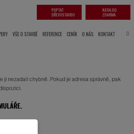
POPTAT
KATALOG
DŘEVOSTAVBU
ZDARMA
PERY
VŠE O STAVBĚ
REFERENCE
CENÍK
O NÁS
KONTAKT
 ji nezadali chybně. Pokud je adresa správně, pak
ispozici.
MULÁŘE.