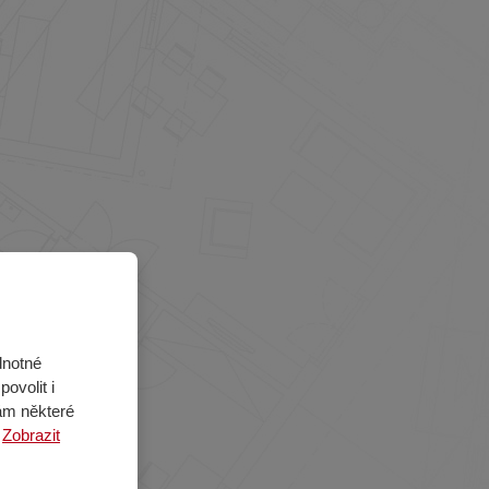
dnotné
ovolit i
ám některé
.
Zobrazit