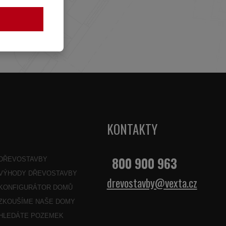
KONTAKTY
800 900 963
DŘEVOSTAVBY
VÝHODY DŘEVOSTAVBY
drevostavby@vexta.cz
KONFIGURÁTOR DOMŮ
ZKOUŠÍME NAŠE DOMY
HLEDÁTE POZEMEK