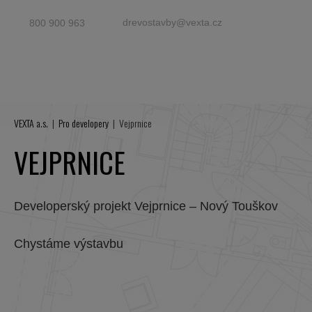
drevostavby@vexta.cz
800 900 963
VEXTA a.s.
Pro developery
Vejprnice
VEJPRNICE
Developerský projekt Vejprnice – Nový Touškov
Chystáme výstavbu