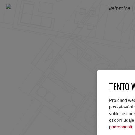
TENTO 
Pro chod web
poskytování s
volitelné co
osobní údaje 
podrobnosti