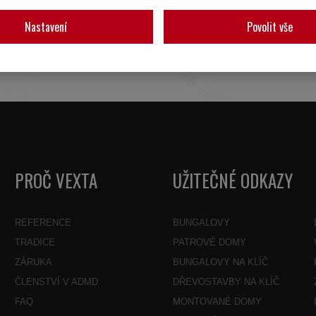
Nastavení
Povolit vše
PROČ VEXTA
UŽITEČNÉ ODKAZY
REFERENCE
BUNGALOVY
TRADICE
PATROVÉ DOMY
ZÁRUKA
BUNGALOVY NA KLÍČ
ČLENSTVÍ V ADMD
DŘEVOSTAVBY NA KLÍČ
FAQ
MONTOVANÉ DOMY