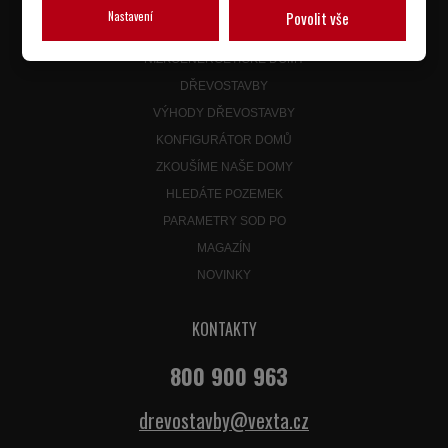
BUNGALOVY 4+KK
Nastavení
Povolit vše
BUNGALOVY 5+KK
NÍZKOENERGETICKÉ DOMY
DŘEVOSTAVBY
VÝHODY DŘEVOSTAVBY
KONFIGURÁTOR DOMŮ
ZKOUŠÍME NAŠE DOMY
HLEDÁTE POZEMEK
PARAMETRY SOD PO
MAGAZÍN
NOVINKY
KONTAKTY
800 900 963
drevostavby@vexta.cz