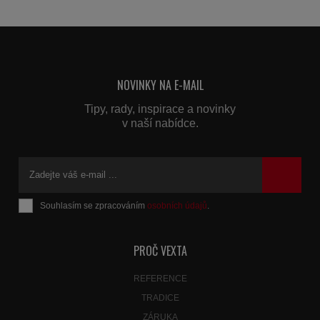
NOVINKY NA E-MAIL
Tipy, rady, inspirace a novinky
v naší nabídce.
Souhlasím se zpracováním
osobních údajů
.
Formulář
se
nepodařilo
PROČ VEXTA
odeslat.
REFERENCE
TRADICE
ZÁRUKA