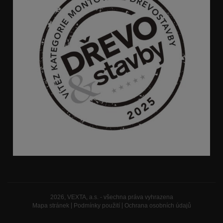
2026, VEXTA, a.s. - všechna práva vyhrazena
Mapa stránek
|
Podmínky použití
|
Ochrana osobních údajů