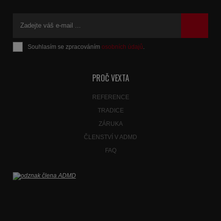
Souhlasím se zpracováním
osobních údajů
.
Formulář
se
nepodařilo
PROČ VEXTA
odeslat.
REFERENCE
TRADICE
ZÁRUKA
ČLENSTVÍ V ADMD
FAQ