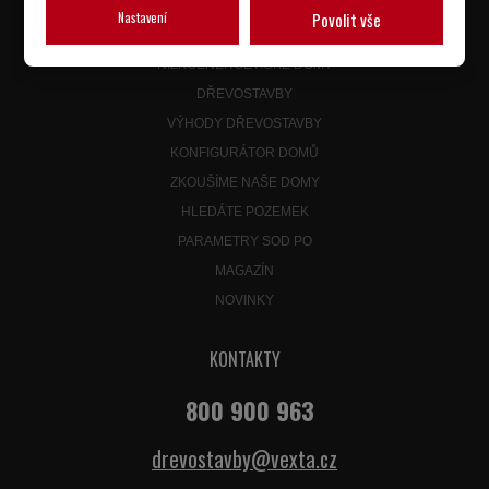
BUNGALOVY 4+KK
Nastavení
Povolit vše
BUNGALOVY 5+KK
NÍZKOENERGETICKÉ DOMY
DŘEVOSTAVBY
VÝHODY DŘEVOSTAVBY
KONFIGURÁTOR DOMŮ
ZKOUŠÍME NAŠE DOMY
HLEDÁTE POZEMEK
PARAMETRY SOD PO
MAGAZÍN
NOVINKY
KONTAKTY
800 900 963
drevostavby@vexta.cz