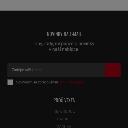
NOVINKY NA E-MAIL
Tipy, rady, inspirace a novinky
v naší nabídce.
Souhlasím se zpracováním
osobních údajů
.
Formulář
se
nepodařilo
PROČ VEXTA
odeslat.
REFERENCE
TRADICE
ZÁRUKA