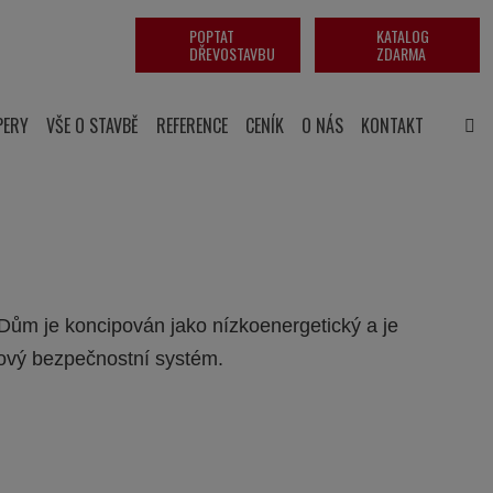
POPTAT
KATALOG
DŘEVOSTAVBU
ZDARMA
PERY
VŠE O STAVBĚ
REFERENCE
CENÍK
O NÁS
KONTAKT
Dům je koncipován jako nízkoenergetický a je
rový bezpečnostní systém.