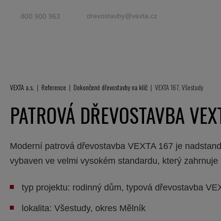
drevostavby@vexta.cz
800 900 963
VEXTA a.s.
Reference
Dokončené dřevostavby na klíč
VEXTA 167, Všestudy
PATROVÁ DŘEVOSTAVBA VEXT
Moderní patrová dřevostavba VEXTA 167 je nadstandar
vybaven ve velmi vysokém standardu, který zahrnuje
typ projektu: rodinný dům, typová dřevostavba VEX
lokalita: Všestudy, okres Mělník