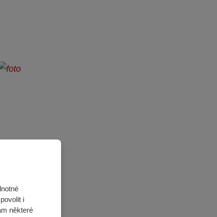
dnotné
ovolit i
ám některé