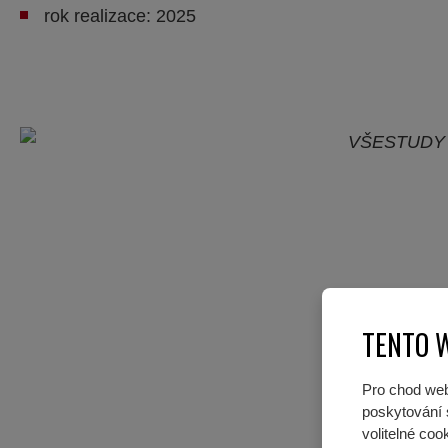
rok realizace: 2025
TENTO 
Pro chod web
poskytování s
volitelné co