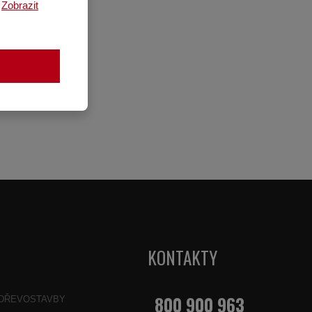
.
Zobrazit
KONTAKTY
800 900 963
DŘEVOSTAVBY