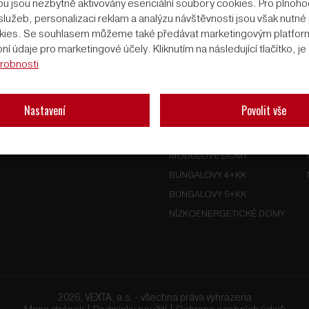
u jsou nezbytně aktivovány esenciální soubory cookies. Pro plnoh
lužeb, personalizaci reklam a analýzu návštěvnosti jsou však nutné p
ookies. Se souhlasem můžeme také předávat marketingovým platfo
REFERENCE
BUNGALOVY
í údaje pro marketingové účely. Kliknutím na následující tlačítko, j
TRADICE
PATROVÉ DOMY
robnosti
ZÁRUKA
BUNGALOVY NA KLÍČ
ČLENSTVÍ V ADMD
DŘEVOSTAVBY NA KLÍČ
Nastavení
Povolit vše
FAQ
MONTOVANÉ DOMY
MODERNÍ DOMY
MODULOVÉ DOMY
BUNGALOVY 4+KK
BUNGALOVY 5+KK
NÍZKOENERGETICKÉ DOMY
2026, VEXTA, a.s. - všechna práva vyhrazena