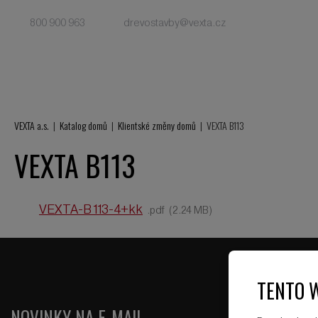
800 900 963
drevostavby@vexta.cz
VEXTA a.s.
Katalog domů
Klientské změny domů
VEXTA B113
VEXTA B113
VEXTA-B113-4+kk
pdf
2.24 MB
TENTO 
NOVINKY NA E-MAIL