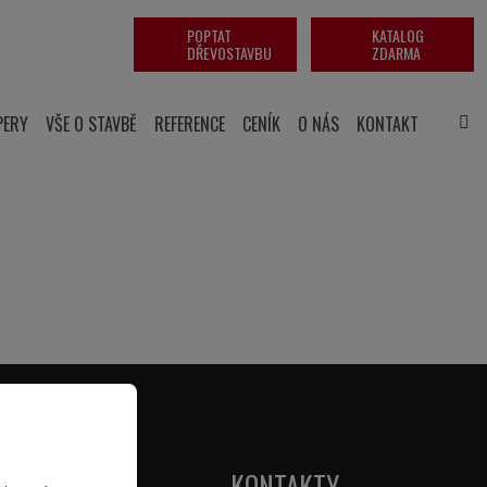
POPTAT
KATALOG
DŘEVOSTAVBU
ZDARMA
PERY
VŠE O STAVBĚ
REFERENCE
CENÍK
O NÁS
KONTAKT
KONTAKTY