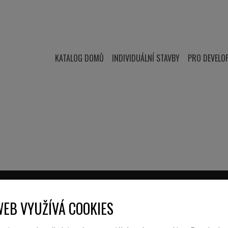
KATALOG DOMŮ
INDIVIDUÁLNÍ STAVBY
PRO DEVELO
WEB VYUŽÍVÁ COOKIES
PROČ VEXTA
UŽITEČNÉ ODKAZY