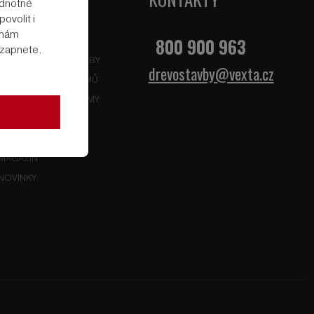
odnotné
ovolit i
rmám
800 900 963
DŘEVOSTAVBY
e zapnete.
VÝHODY DŘEVOSTAVBY
drevostavby@vexta.cz
KONFIGURÁTOR DOMŮ
ZKOUŠÍME NAŠE DOMY
HLEDÁTE POZEMEK
PARAMETRY SOD PO
MAGAZÍN
NOVINKY