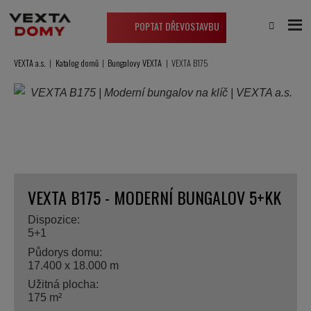
POPTAT DŘEVOSTAVBU
VEXTA a.s.
Katalog domů
Bungalovy VEXTA
VEXTA B175
MODERNÍ
BUNGALOV
5+KK
S
GARÁŽÍ
A
VEXTA B175 - MODERNÍ BUNGALOV 5+KK
TERASOU
Dispozice:
5+1
Půdorys domu:
17.400 x 18.000 m
Užitná plocha:
175 m²