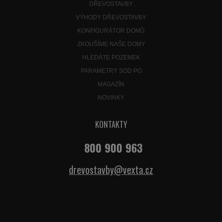
DŘEVOSTAVBY
VÝHODY DŘEVOSTAVBY
KONFIGURÁTOR DOMŮ
ZKOUŠÍME NAŠE DOMY
HLEDÁTE POZEMEK
PARAMETRY SOD PO
MAGAZÍN
NOVINKY
KONTAKTY
800 900 963
drevostavby@vexta.cz