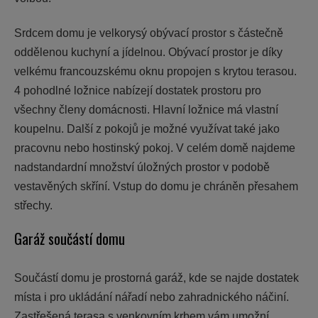
Srdcem domu je velkorysý obývací prostor s částečně
oddělenou kuchyní a jídelnou. Obývací prostor je díky
velkému francouzskému oknu propojen s krytou terasou.
4 pohodlné ložnice nabízejí dostatek prostoru pro
všechny členy domácnosti. Hlavní ložnice má vlastní
koupelnu. Další z pokojů je možné využívat také jako
pracovnu nebo hostinský pokoj. V celém domě najdeme
nadstandardní množství úložných prostor v podobě
vestavěných skříní. Vstup do domu je chráněn přesahem
střechy.
Garáž součástí domu
Součástí domu je prostorná garáž, kde se najde dostatek
místa i pro ukládání nářadí nebo zahradnického náčiní.
Zastřešená terasa s venkovním krbem vám umožní