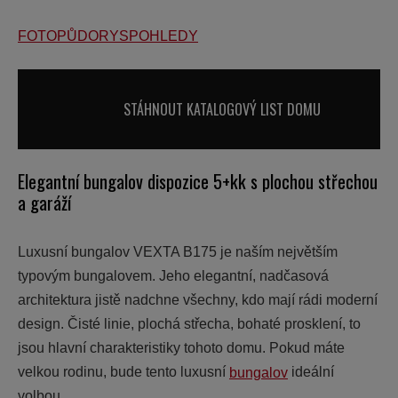
FOTO
PŮDORYS
POHLEDY
STÁHNOUT KATALOGOVÝ LIST DOMU
Elegantní bungalov dispozice 5+kk s plochou střechou
a garáží
Luxusní bungalov VEXTA B175 je naším největším
typovým bungalovem. Jeho elegantní, nadčasová
architektura jistě nadchne všechny, kdo mají rádi moderní
design. Čisté linie, plochá střecha, bohaté prosklení, to
jsou hlavní charakteristiky tohoto domu. Pokud máte
velkou rodinu, bude tento luxusní
bungalov
ideální
volbou.