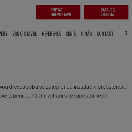
POPTAT
KATALOG
DŘEVOSTAVBU
ZDARMA
PERY
VŠE O STAVBĚ
REFERENCE
CENÍK
O NÁS
KONTAKT
vou dřevostavbu se zateplenou instalační předstěnou.
é topení, centrální větrání s rekuperací nebo