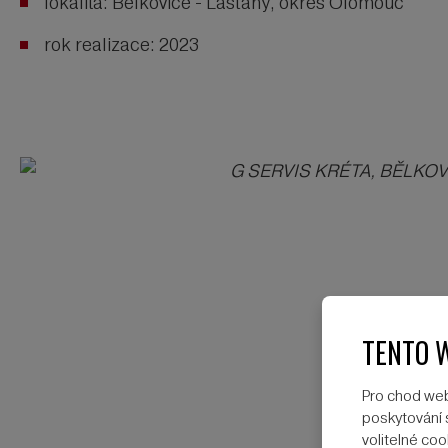
lokalita: Bělkovice - Lašťany, okres Olomouc
rok realizace: 2023
TENTO 
Pro chod web
poskytování s
volitelné c