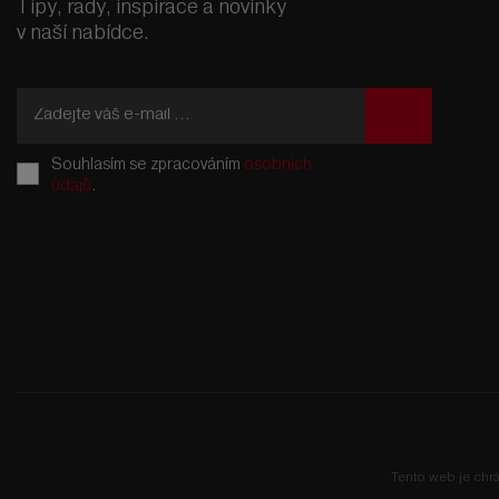
Tipy, rady, inspirace a novinky
v naší nabídce.
Souhlasím se zpracováním
osobních
údajů
.
Formulář
se
nepodařilo
odeslat.
Tento web je ch