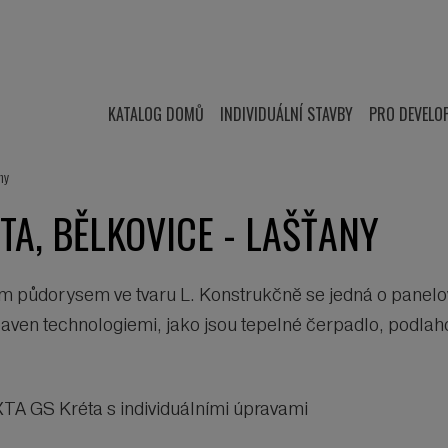
KATALOG DOMŮ
INDIVIDUÁLNÍ STAVBY
PRO DEVELO
ny
A, BĚLKOVICE - LAŠŤANY
m půdorysem ve tvaru L. Konstrukčně se jedná o panelo
en technologiemi, jako jsou tepelné čerpadlo, podlahov
XTA GS Kréta s individuálními úpravami