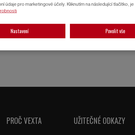
í údaje pro marketingové účely. Kliknutím na následující tlačítko, j
robnosti
Nastavení
Povolit vše
PROČ VEXTA
UŽITEČNÉ ODKAZY