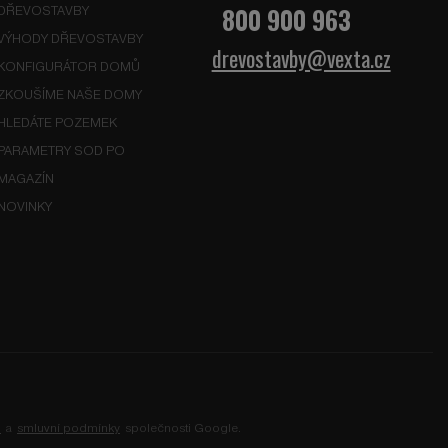
800 900 963
DŘEVOSTAVBY
VÝHODY DŘEVOSTAVBY
drevostavby@vexta.cz
KONFIGURÁTOR DOMŮ
ZKOUŠÍME NAŠE DOMY
HLEDÁTE POZEMEK
PARAMETRY SOD PO
MAGAZÍN
NOVINKY
ů
a
smluvní podmínky
společnosti Google.