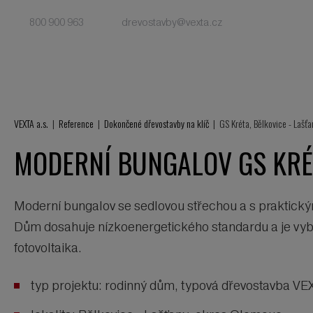
800 900 963
drevostavby@vexta.cz
VEXTA a.s.
Reference
Dokončené dřevostavby na klíč
GS Kréta, Bělkovice - Lašťa
MODERNÍ BUNGALOV GS KRÉT
Moderní bungalov se sedlovou střechou a s praktický
Dům dosahuje nízkoenergetického standardu a je vybav
fotovoltaika.
typ projektu: rodinný dům, typová dřevostavba VE