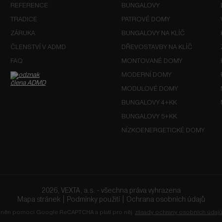
REFERENCE
BUNGALOVY
TRADICE
PATROVÉ DOMY
ZÁRUKA
BUNGALOVY NA KLÍČ
ČLENSTVÍ V ADMD
DŘEVOSTAVBY NA KLÍČ
FAQ
MONTOVANÉ DOMY
MODERNÍ DOMY
MODULOVÉ DOMY
BUNGALOVY 4+KK
BUNGALOVY 5+KK
NÍZKOENERGETICKÉ DOMY
2026, VEXTA, a.s. - všechna práva vyhrazena
Mapa stránek
|
Podmínky použití
|
Ochrana osobních údajů
ráněn pomocí Google ReCAPTCHA a platí pro něj
zásady ochrany osobních údaj