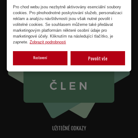
Pro chod webu jsou nezbytně aktivovány esenciální soubory
cookies. Pro plnohodnotné poskytování služeb, personalizaci
reklam a analýzu návštěvnosti jsou však nutné povolit i
volitelné cookies. Se souhlasem můžeme také předávat
marketingovým platformám některé osobní údaje pro
marketingové účely. Kliknutím na následující tlačítko, je
zapnete.
Zobrazit podrobnosti
Nastavení
Povolit vše
UŽITEČNÉ ODKAZY