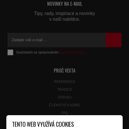
NOVINKY NA E-MAIL
Tipy, rady, inspirace a novinky
v naší nabídce.
Souhlasím se zpracováním
osobních údajů
.
Formulář
se
nepodařilo
PROČ VEXTA
odeslat.
REFERENCE
TRADICE
ZÁRUKA
ČLENSTVÍ V ADMD
FAQ
TENTO WEB VYUŽÍVÁ COOKIES