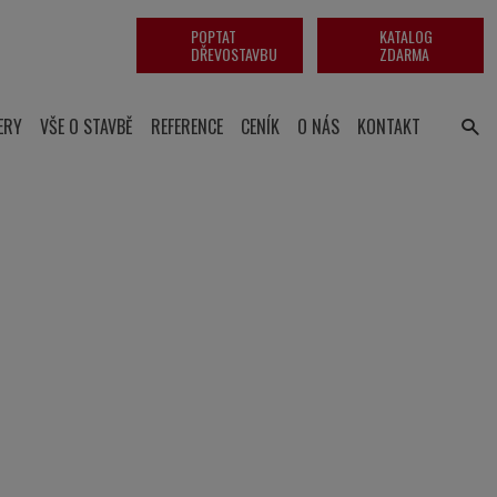
POPTAT
KATALOG
DŘEVOSTAVBU
ZDARMA
ERY
VŠE O STAVBĚ
REFERENCE
CENÍK
O NÁS
KONTAKT