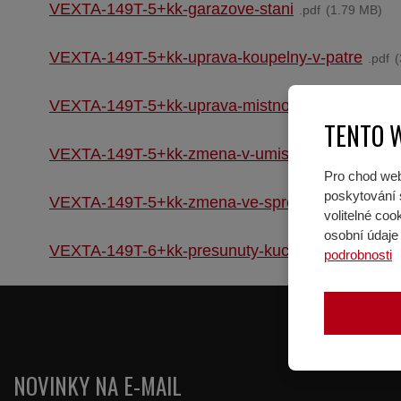
VEXTA-149T-5+kk-garazove-stani
pdf
1.79 MB
VEXTA-149T-5+kk-uprava-koupelny-v-patre
pdf
VEXTA-149T-5+kk-uprava-mistnosti-a-komory-v-
TENTO 
VEXTA-149T-5+kk-zmena-v-umisteni-kuchynske-
Pro chod web
poskytování s
VEXTA-149T-5+kk-zmena-ve-sprchovem-koutu-v
volitelné co
osobní údaje 
VEXTA-149T-6+kk-presunuty-kuchynsky-kout
pd
podrobnosti
NOVINKY NA E-MAIL