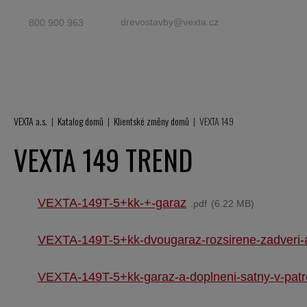
drevostavby@vexta.cz
800 900 963
VEXTA a.s.
Katalog domů
Klientské změny domů
VEXTA 149
VEXTA 149 TREND
VEXTA-149T-5+kk-+-garaz
pdf
6.22 MB
VEXTA-149T-5+kk-dvougaraz-rozsirene-zadveri-a
VEXTA-149T-5+kk-garaz-a-doplneni-satny-v-patr