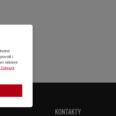
dnotné
ovolit i
ám některé
.
Zobrazit
KONTAKTY